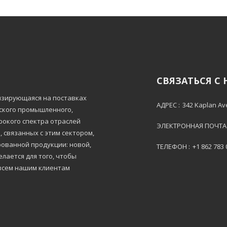
СВЯЗАТЬСЯ С
лизирующаяся на поставках
АДРЕС :
342 Kaplan Av
тского промышленного,
рокого спектра отраслей
ЭЛЕКТРОННАЯ ПОЧТА 
 связанных с этим сектором,
ованной продукции: новой,
ТЕЛЕФОН :
+1 862 783
лается для того, чтобы
всем нашим клиентам