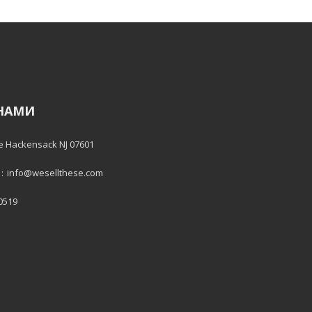
 НАМИ
e Hackensack NJ 07601
:
info@wesellthese.com
 0519