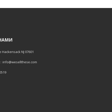
 НАМИ
e Hackensack NJ 07601
:
info@wesellthese.com
 0519