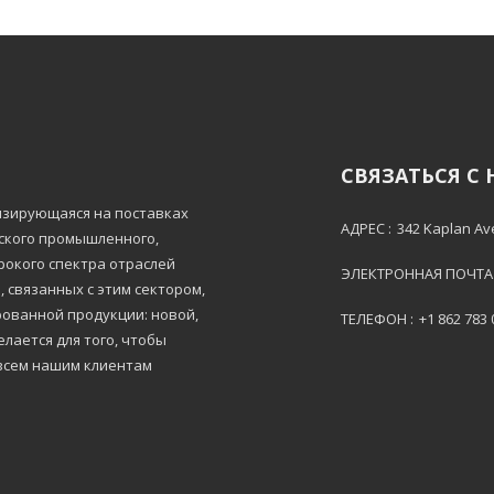
СВЯЗАТЬСЯ С
лизирующаяся на поставках
АДРЕС :
342 Kaplan Av
тского промышленного,
рокого спектра отраслей
ЭЛЕКТРОННАЯ ПОЧТА 
 связанных с этим сектором,
ованной продукции: новой,
ТЕЛЕФОН :
+1 862 783
лается для того, чтобы
всем нашим клиентам