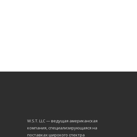
W.S.Т. LLC — ведущая американская
компания, специализирующаяся на
поставках широкого спектра