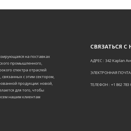
СВЯЗАТЬСЯ С
лизирующаяся на поставках
АДРЕС :
342 Kaplan Av
тского промышленного,
рокого спектра отраслей
ЭЛЕКТРОННАЯ ПОЧТА 
 связанных с этим сектором,
ованной продукции: новой,
ТЕЛЕФОН :
+1 862 783
лается для того, чтобы
всем нашим клиентам