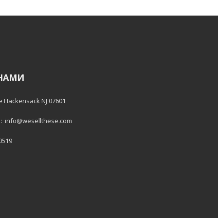
 НАМИ
e Hackensack NJ 07601
:
info@wesellthese.com
 0519