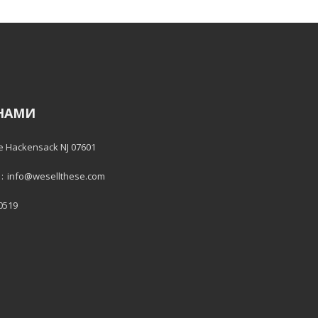
 НАМИ
e Hackensack NJ 07601
:
info@wesellthese.com
 0519