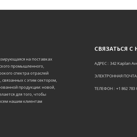
СВЯЗАТЬСЯ С
лизирующаяся на поставках
АДРЕС :
342 Kaplan Av
тского промышленного,
рокого спектра отраслей
ЭЛЕКТРОННАЯ ПОЧТА 
 связанных с этим сектором,
ованной продукции: новой,
ТЕЛЕФОН :
+1 862 783
лается для того, чтобы
всем нашим клиентам