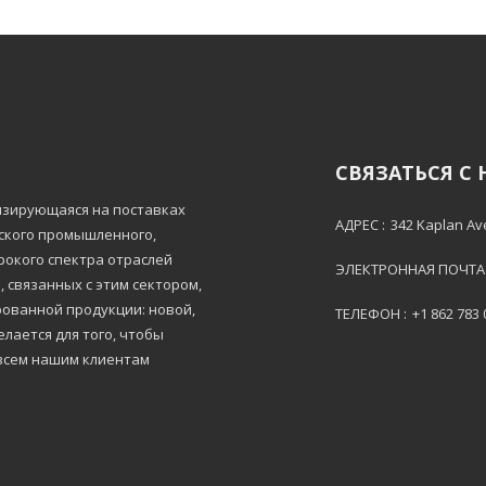
СВЯЗАТЬСЯ С
лизирующаяся на поставках
АДРЕС :
342 Kaplan Av
тского промышленного,
рокого спектра отраслей
ЭЛЕКТРОННАЯ ПОЧТА 
 связанных с этим сектором,
ованной продукции: новой,
ТЕЛЕФОН :
+1 862 783
лается для того, чтобы
всем нашим клиентам