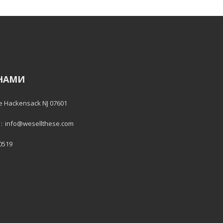
 НАМИ
e Hackensack NJ 07601
:
info@wesellthese.com
 0519