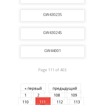
GW43023S
GW43024S
GW44001
Page 111 of 403.
« первый
предыдущий
1
2
…
108
109
110
111
112
113